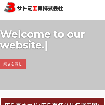
コ
ン
テ
ン
ツ
Welcome to our
へ
ス
website.
キ
ッ
プ
続きを読む