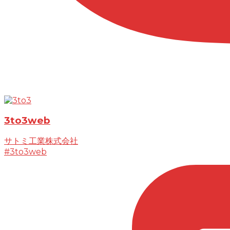
3to3web
サトミ工業株式会社
#3to3web