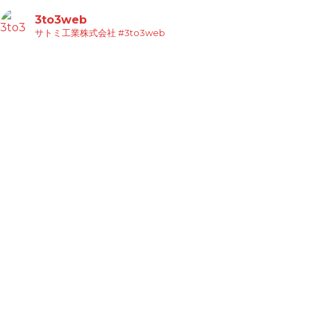
3to3web
サトミ工業株式会社
#3to3web