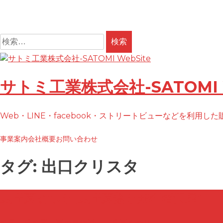
検
索:
コ
ン
テ
サトミ工業株式会社-SATOMI W
ン
ツ
Web・LINE・facebook・ストリートビューなどを利用し
へ
ス
事業案内
会社概要
お問い合わせ
キ
ッ
タグ:
出口クリスタ
プ
広丘夏まつり(広丘夏祭り歩行者天国)