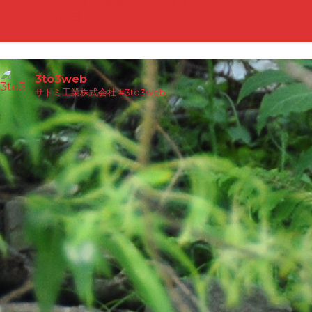
地元広丘地区、夏の風物詩「広丘夏まつり」…
2024年8月13日
3to3web
サトミ工業株式会社
#3to3web