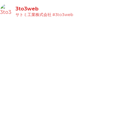
3to3web
サトミ工業株式会社
#3to3web