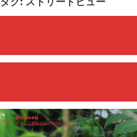
タグ:
ストリートビュー
ストリートビュー(塩尻歌碑公園)
本年度の全国短歌フォーラムin塩尻大会も…
2021年6月29日
360°撮影ダッシュ
360°カメラでの撮影、Bluetoot…
2021年6月28日
3to3web
サトミ工業株式会社
#3to3web