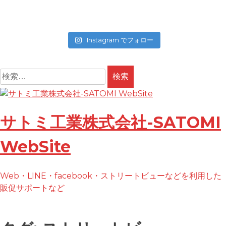
Instagram でフォロー
検
索:
コ
ン
テ
サトミ工業株式会社-SATOMI
ン
ツ
WebSite
へ
ス
Web・LINE・facebook・ストリートビューなどを利用した
キ
販促サポートなど
ッ
プ