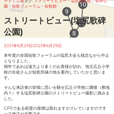
サトミ工業
タグ:
ストリートビュー
・
塩尻短歌館
・
歌碑公
園
・
短歌フォーラム
・
短歌館
ストリートビュー(塩尻歌碑
公園)
2021年6月29日
2021年6月29日
本年度の全国短歌フォーラムin塩尻大会も残念ながら中止
となりました。
例年であれば遠方より多くのお客様が訪れ、地元広丘小学
校の生徒さんが短歌所縁の地を案内していたかと思いま
す。
そんな来訪者の皆様に思いを馳せ広丘小学校に隣接（敷地
内？）する塩尻歌碑公園のストリートビュー撮影に挑みま
した。
GPSである程度の座標は取れますがズレていますのです
べて修正が必要です。