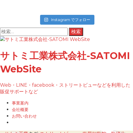
Instagram でフォロー
検
索:
コ
ン
テ
サトミ工業株式会社-SATOMI
ン
ツ
WebSite
へ
ス
キ
Web・LINE・facebook・ストリートビューなどを利用した
ッ
販促サポートなど
プ
事業案内
会社概要
お問い合わせ