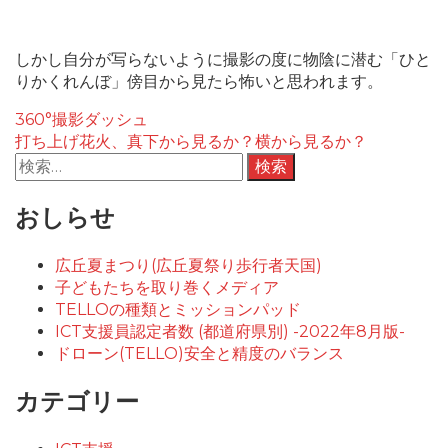
しかし自分が写らないように撮影の度に物陰に潜む「ひと
りかくれんぼ」傍目から見たら怖いと思われます。
投
360°撮影ダッシュ
打ち上げ花火、真下から見るか？横から見るか？
稿
検
索:
ナ
おしらせ
ビ
ゲ
広丘夏まつり(広丘夏祭り歩行者天国)
子どもたちを取り巻くメディア
ー
TELLOの種類とミッションパッド
シ
ICT支援員認定者数 (都道府県別) -2022年8月版-
ドローン(TELLO)安全と精度のバランス
ョ
ン
カテゴリー