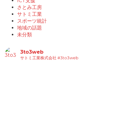
ICT支援
さとみ工房
サトミ工業
スポーツ統計
地域の話題
未分類
3to3web
サトミ工業株式会社
#3to3web