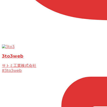
3to3web
サトミ工業株式会社
#3to3web