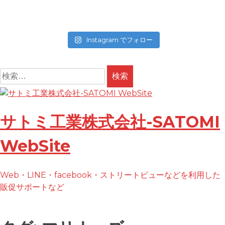
Instagram でフォロー
検
索:
コ
ン
テ
サトミ工業株式会社-SATOMI
ン
ツ
WebSite
へ
ス
Web・LINE・facebook・ストリートビューなどを利用した
キ
販促サポートなど
ッ
プ