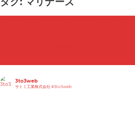
タグ:
マリナーズ
Chromeの翻訳機能で読む花巻東（菊池
雄星＆大谷翔平）
2019/1/3（日本時間） 菊池雄星投…
2019年1月4日
3to3web
サトミ工業株式会社
#3to3web