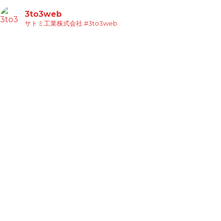
3to3web
サトミ工業株式会社
#3to3web