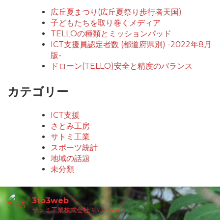
広丘夏まつり(広丘夏祭り歩行者天国)
子どもたちを取り巻くメディア
TELLOの種類とミッションパッド
ICT支援員認定者数 (都道府県別) -2022年8月
版-
ドローン(TELLO)安全と精度のバランス
カテゴリー
ICT支援
さとみ工房
サトミ工業
スポーツ統計
地域の話題
未分類
3to3web
サトミ工業株式会社
#3to3web