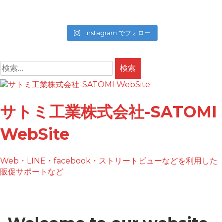
Instagram でフォロー
検
索:
コ
ン
テ
サトミ工業株式会社-SATOMI
ン
ツ
WebSite
へ
ス
キ
Web・LINE・facebook・ストリートビューなどを利用した
ッ
販促サポートなど
プ