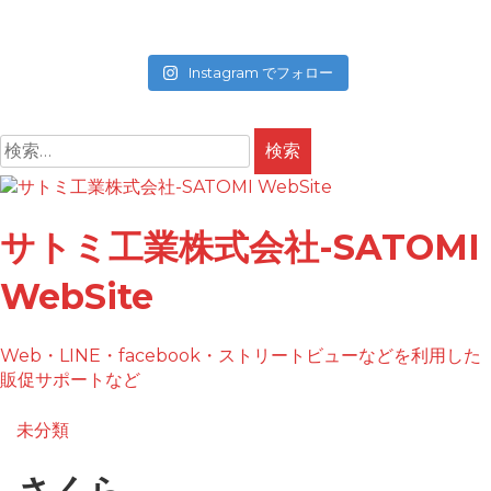
Instagram でフォロー
検
索:
コ
ン
テ
サトミ工業株式会社-SATOMI
ン
ツ
WebSite
へ
ス
キ
Web・LINE・facebook・ストリートビューなどを利用した
ッ
販促サポートなど
プ
未分類