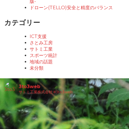
版-
ドローン(TELLO)安全と精度のバランス
カテゴリー
ICT支援
さとみ工房
サトミ工業
スポーツ統計
地域の話題
未分類
3to3web
サトミ工業株式会社
#3to3web