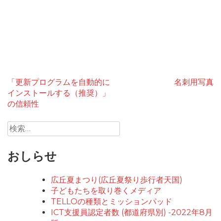
投
「更新プログラムを自動的に
名刺用写真
インストールする（推奨）」
稿
の信頼性
ナ
検
ビ
索:
ゲ
おしらせ
ー
広丘夏まつり(広丘夏祭り歩行者天国)
シ
子どもたちを取り巻くメディア
ョ
TELLOの種類とミッションパッド
ICT支援員認定者数 (都道府県別) -2022年8月
ン