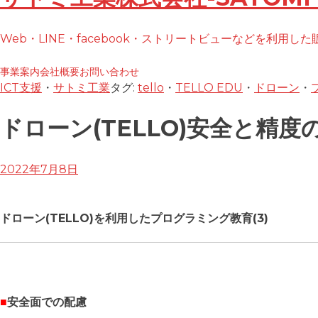
へ
ス
Web・LINE・facebook・ストリートビューなどを利用し
キ
ッ
事業案内
会社概要
お問い合わせ
プ
ICT支援
・
サトミ工業
タグ:
tello
・
TELLO EDU
・
ドローン
・
ドローン(TELLO)安全と精
2022年7月8日
ドローン(TELLO)を利用したプログラミング教育(3)
■
安全面での配慮