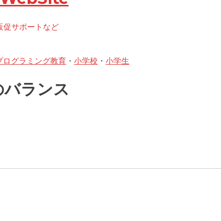
た販促サポートなど
プログラミング教育
・
小学校
・
小学生
度のバランス