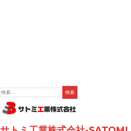
検
索:
コ
ン
テ
ン
サトミ工業株式会社-SATOMI W
ツ