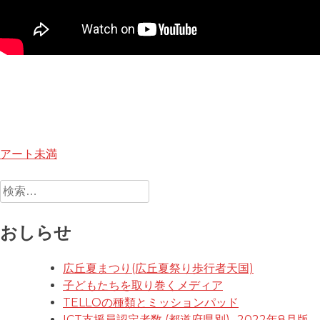
投
アート未満
稿
検
索:
ナ
おしらせ
ビ
ゲ
広丘夏まつり(広丘夏祭り歩行者天国)
ー
子どもたちを取り巻くメディア
TELLOの種類とミッションパッド
シ
ICT支援員認定者数 (都道府県別) -2022年8月版-