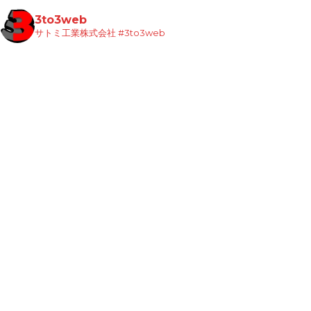
3to3web
サトミ工業株式会社
#3to3web