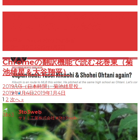
2021年5月11日
「更新プログラムを自動的にインスト
ールする（推奨）」の信頼性
新年早々、Excel 2010 用の更新…
2019年1月9日
2019年1月9日
Chromeの翻訳機能で読む花巻東（菊
池雄星＆大谷翔平）
2019/1/3（日本時間） 菊池雄星投…
2019年1月4日
2019年1月4日
1
2
次へ »
3to3web
サトミ工業株式会社
#3to3web