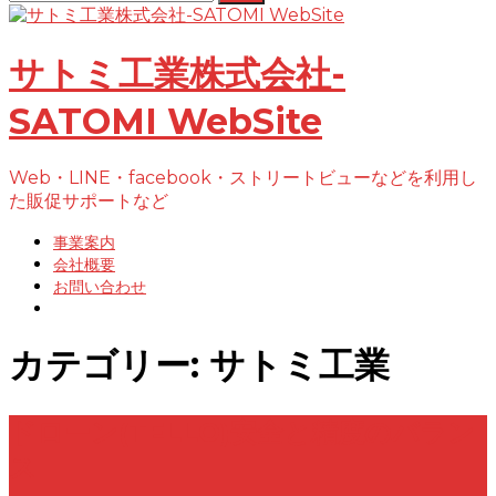
索:
コ
ン
テ
サトミ工業株式会社-
ン
ツ
SATOMI WebSite
へ
ス
キ
Web・LINE・facebook・ストリートビューなどを利用し
ッ
た販促サポートなど
プ
事業案内
会社概要
お問い合わせ
カテゴリー:
サトミ工業
ドローン(TELLO)安全と精度のバラン
ス