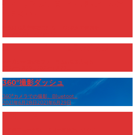
打ち上げ花火、真下から見るか？横か
ら見るか？
昨夜は地元中学校で打ち上げた花火の警備を…
2021年8月1日
2021年8月1日
ストリートビュー(塩尻歌碑公園)
本年度の全国短歌フォーラムin塩尻大会も…
2021年6月29日
2021年6月29日
360°撮影ダッシュ
360°カメラでの撮影、Bluetoot…
2021年6月28日
2021年6月29日
名刺用写真
広丘商工会の名刺。 役員の事業所に近くて…