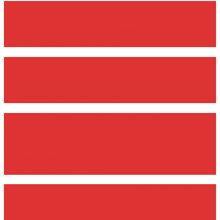
子どもたちを取り巻くメディア
先日縁あって「子どもとメディア信州」さん…
2022年10月16日
2023年1月21日
TELLOの種類とミッションパッド
ドローン(TELLO)を利用したプログラ…
2022年9月12日
2022年10月10日
ICT支援員認定者数 (都道府県別) -2022
年8月版-
2022年8月全国で新たに217名がIC…
2022年8月9日
2022年8月9日
ドローン(TELLO)安全と精度のバラン
ス