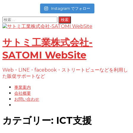
Instagram でフォロー
検
索:
コ
ン
テ
サトミ工業株式会社-
ン
ツ
SATOMI WebSite
へ
ス
キ
Web・LINE・facebook・ストリートビューなどを利用し
ッ
た販促サポートなど
プ
事業案内
会社概要
お問い合わせ
カテゴリー:
ICT支援